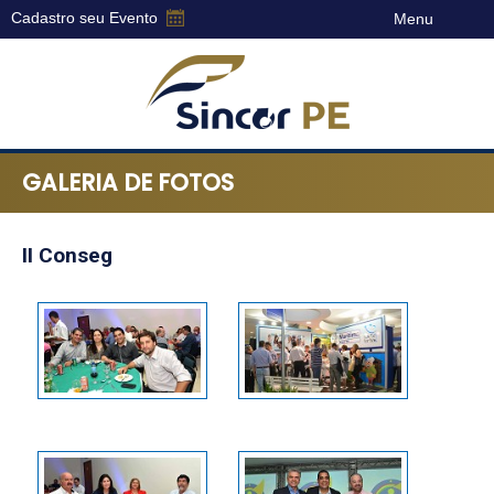
Cadastro seu Evento
Menu
Sincor-
PE
GALERIA DE FOTOS
-
Sindicato
dos
II Conseg
Corretores
de
Seguros
do
Estado
de
Pernambuco