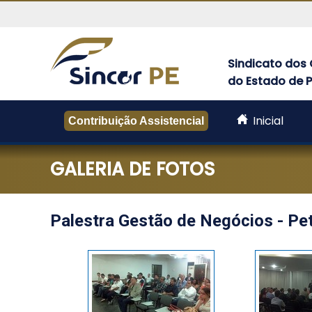
Sindicato dos 
do Estado de
Sincor-
PE
Inicial
-
Contribuição Assistencial
Sindicato
dos
GALERIA DE FOTOS
Corretores
de
Seguros
do
Palestra Gestão de Negócios - Pet
Estado
de
Pernambuco