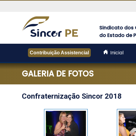
Sindicato dos 
do Estado de
Sincor-
PE
Inicial
-
Contribuição Assistencial
Sindicato
dos
GALERIA DE FOTOS
Corretores
de
Seguros
do
Confraternização Sincor 2018
Estado
de
Pernambuco