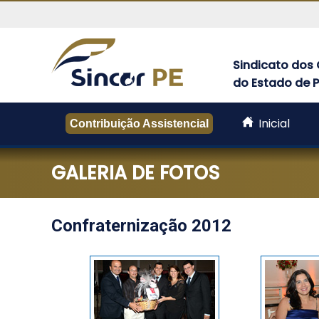
Sindicato dos 
do Estado de
Sincor-
PE
Inicial
-
Contribuição Assistencial
Sindicato
dos
GALERIA DE FOTOS
Corretores
de
Seguros
do
Confraternização 2012
Estado
de
Pernambuco