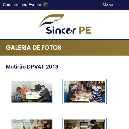
Cadastro seu Evento
Menu
Sincor-
PE
GALERIA DE FOTOS
-
Sindicato
dos
Mutirão DPVAT 2013
Corretores
de
Seguros
do
Estado
de
Pernambuco