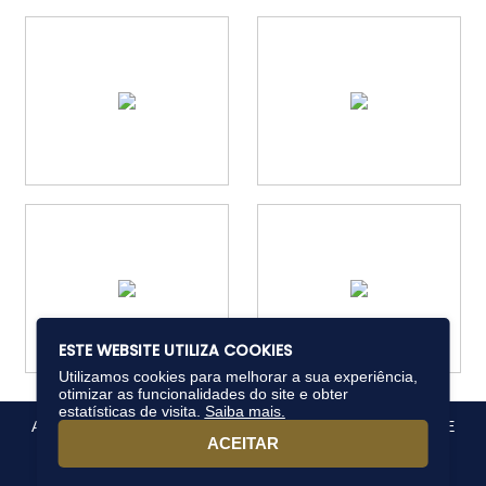
ESTE WEBSITE UTILIZA COOKIES
Utilizamos cookies para melhorar a sua experiência,
otimizar as funcionalidades do site e obter
estatísticas de visita.
Saiba mais.
Av. João de Barros, nº 1527 / Sala 305, Espinheiro, Recife/PE
ACEITAR
CEP: 52021-180, tel.: (81) 3241-3882
Sites