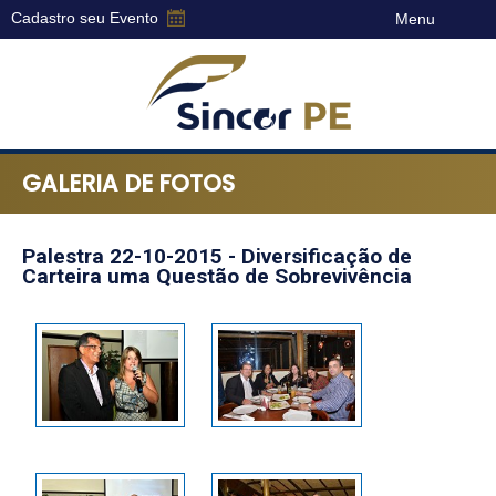
Cadastro seu Evento
Menu
Sincor-
PE
GALERIA DE FOTOS
-
Sindicato
dos
Palestra 22-10-2015 - Diversificação de
Corretores
Carteira uma Questão de Sobrevivência
de
Seguros
do
Estado
de
Pernambuco