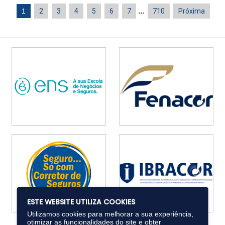
...
1
2
3
4
5
6
7
710
Próxima
ESTE WEBSITE UTILIZA COOKIES
Utilizamos cookies para melhorar a sua experiência,
otimizar as funcionalidades do site e obter