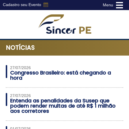
Cadastro seu Evento
Menu
Sincor-
PE
NOTÍCIAS
-
Sindicato
dos
Corretores
27/07/2026
Congresso Brasileiro: está chegando a
de
hora
Seguros
do
Estado
27/07/2026
de
Entenda as penalidades da Susep que
Pernambuco
podem render multas de até R$ 1 milhão
aos corretores
01/07/2026