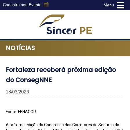
Cadastro seu Evento
Menu
Sincor-
PE
NOTÍCIAS
-
Sindicato
dos
Corretores
Fortaleza receberá próxima edição
de
do ConsegNNE
Seguros
do
18/03/2026
Estado
de
Pernambuco
Fonte: FENACOR
A próxima edição do Congresso dos Corretores de Seguros do