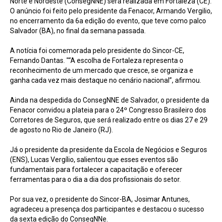
Norte e Nordeste (ConsegNNE) será realizada em Fortaleza (CE).
O anúncio foi feito pelo presidente da Fenacor, Armando Vergilio,
no encerramento da 6a edição do evento, que teve como palco
Salvador (BA), no final da semana passada.
A notícia foi comemorada pelo presidente do Sincor-CE,
Fernando Dantas. "“A escolha de Fortaleza representa o
reconhecimento de um mercado que cresce, se organiza e
ganha cada vez mais destaque no cenário nacional”, afirmou.
Ainda na despedida do ConsegNNE de Salvador, o presidente da
Fenacor convidou a plateia para o 24º Congresso Brasileiro dos
Corretores de Seguros, que será realizado entre os dias 27 e 29
de agosto no Rio de Janeiro (RJ).
Já o presidente da presidente da Escola de Negócios e Seguros
(ENS), Lucas Vergílio, salientou que esses eventos são
fundamentais para fortalecer a capacitação e oferecer
ferramentas para o dia a dia dos profissionais do setor.
Por sua vez, o presidente do Sincor-BA, Josimar Antunes,
agradeceu a presença dos participantes e destacou o sucesso
da sexta edição do ConsegNNe.